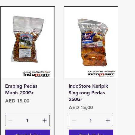
Tampilan Cepat
Tampilan Cepat
Emping Pedas
IndoStore Keripik
Manis 200Gr
Singkong Pedas
250Gr
Harga
AED 15,00
Harga
AED 15,00