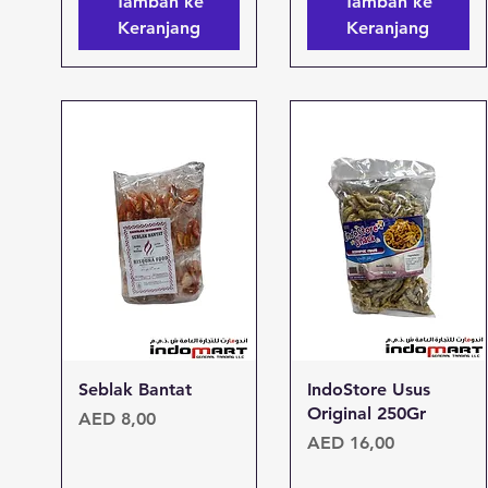
Tambah ke
Tambah ke
Keranjang
Keranjang
Tampilan Cepat
Tampilan Cepat
Seblak Bantat
IndoStore Usus
Original 250Gr
Harga
AED 8,00
Harga
AED 16,00