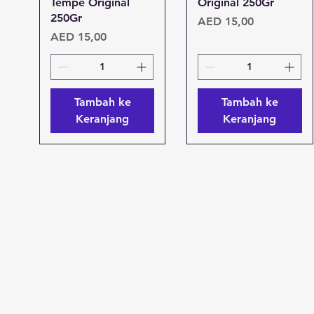
Tempe Original
Original 250Gr
250Gr
Harga
AED 15,00
Harga
AED 15,00
Tambah ke
Tambah ke
Keranjang
Keranjang