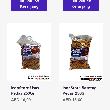
Tambah ke
Tambah ke
Keranjang
Keranjang
Tampilan Cepat
Tampilan Cepat
IndoStore Usus
IndoStore Basreng
Pedas 250Gr
Pedas 250Gr
Harga
Harga
AED 16,00
AED 15,00