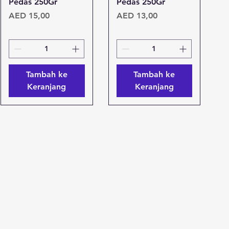
Pedas 250Gr
Pedas 250Gr
Harga
Harga
AED 15,00
AED 13,00
Tambah ke
Tambah ke
Keranjang
Keranjang