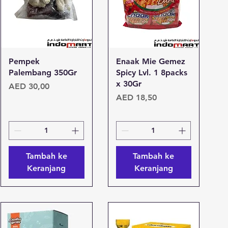
Tampilan Cepat
Tampilan Cepat
Pempek
Enaak Mie Gemez
Palembang 350Gr
Spicy Lvl. 1 8packs
x 30Gr
Harga
AED 30,00
Harga
AED 18,50
Tambah ke
Tambah ke
Keranjang
Keranjang