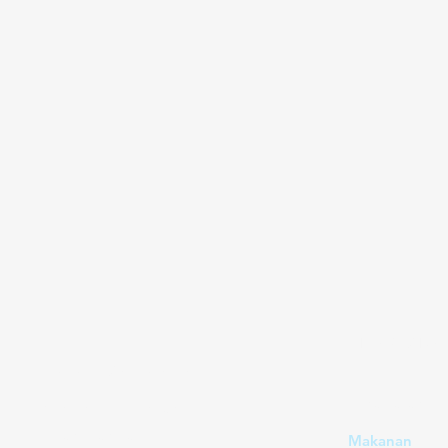
Tidak bisa
Butuh bantuan?
Penawaran
Kunjungi
Dukungan
Pelanggan
kami
Makanan