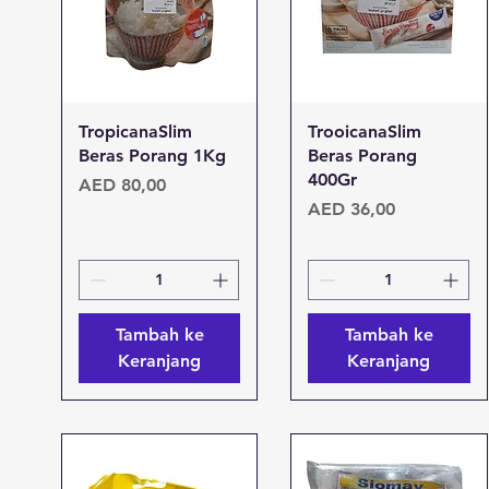
Tampilan Cepat
Tampilan Cepat
TropicanaSlim
TrooicanaSlim
Beras Porang 1Kg
Beras Porang
400Gr
Harga
AED 80,00
Harga
AED 36,00
Tambah ke
Tambah ke
Keranjang
Keranjang