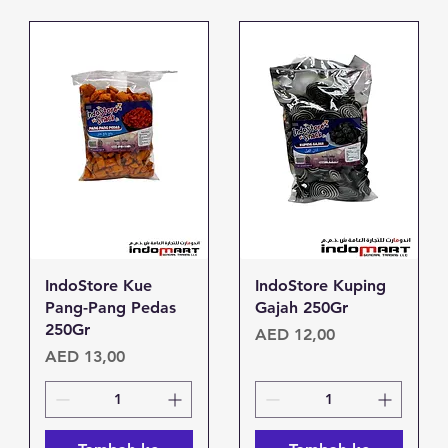
Tampilan Cepat
Tampilan Cepat
IndoStore Kue
IndoStore Kuping
Pang-Pang Pedas
Gajah 250Gr
250Gr
Harga
AED 12,00
Harga
AED 13,00