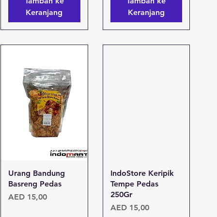
Tambah ke
Tambah ke
Keranjang
Keranjang
Tampilan Cepat
Tampilan Cepat
Urang Bandung
IndoStore Keripik
Basreng Pedas
Tempe Pedas
250Gr
Harga
AED 15,00
Harga
AED 15,00