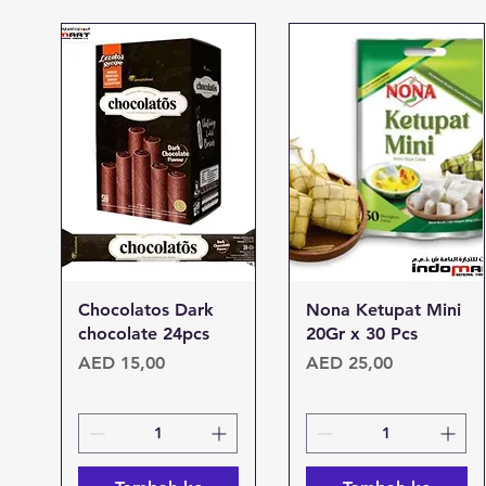
Tampilan Cepat
Tampilan Cepat
Chocolatos Dark
Nona Ketupat Mini
chocolate 24pcs
20Gr x 30 Pcs
Harga
Harga
AED 15,00
AED 25,00