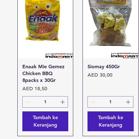
Tampilan Cepat
Tampilan Cepat
Enaak Mie Gemez
Siomay 450Gr
Chicken BBQ
Harga
AED 30,00
8packs x 30Gr
Harga
AED 18,50
Tambah ke
Tambah ke
Keranjang
Keranjang