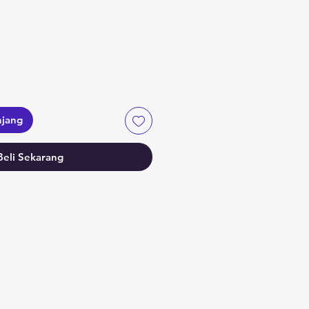
a
njang
Beli Sekarang