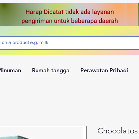
Harap Dicatat tidak ada layanan
pengiriman untuk beberapa daerah
Minuman
Rumah tangga
Perawatan Pribadi
Chocolatos 