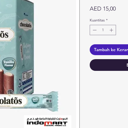
Harg
AED 15,00
Kuantitas
*
Tambah ke Kera