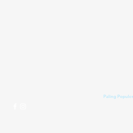
Tidak bisa
Butuh bantuan?
Penawaran
Kunjungi
Dukungan
Pelanggan
kami
Makanan
untuk bantuan atau
Minuman
hubungi kami di
Rumah tangg
123-456-7890
Perawatan Pri
Paling Popule
pesananku