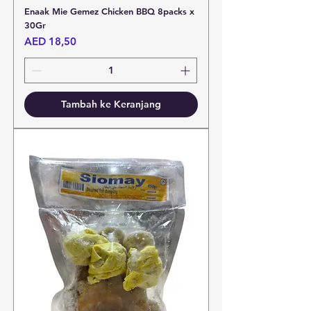
Enaak Mie Gemez Chicken BBQ 8packs x
30Gr
Harga
AED 18,50
Tambah ke Keranjang