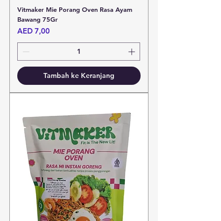
Vitmaker Mie Porang Oven Rasa Ayam
Bawang 75Gr
Harga
AED 7,00
Tambah ke Keranjang