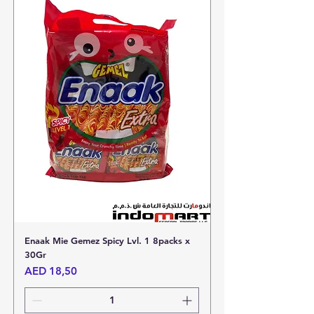
Enaak Mie Gemez Spicy Lvl. 1 8packs x
30Gr
Harga
AED 18,50