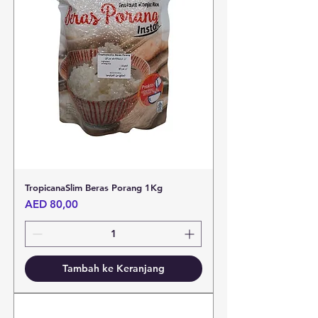
TropicanaSlim Beras Porang 1Kg
Harga
AED 80,00
Tambah ke Keranjang