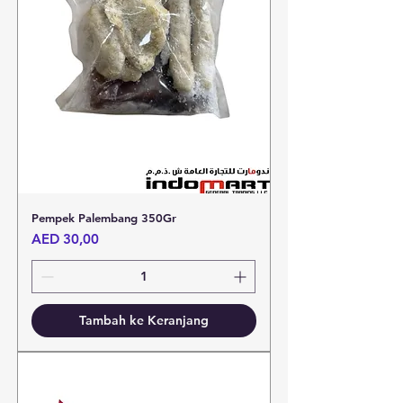
Pempek Palembang 350Gr
Harga
AED 30,00
Tambah ke Keranjang