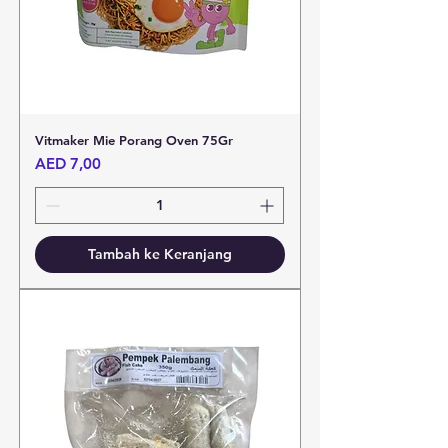
Vitmaker Mie Porang Oven 75Gr
Harga
AED 7,00
Tambah ke Keranjang