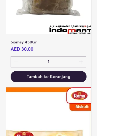
Siomay 450Gr
Harga
AED 30,00
Tambah ke Keranjang