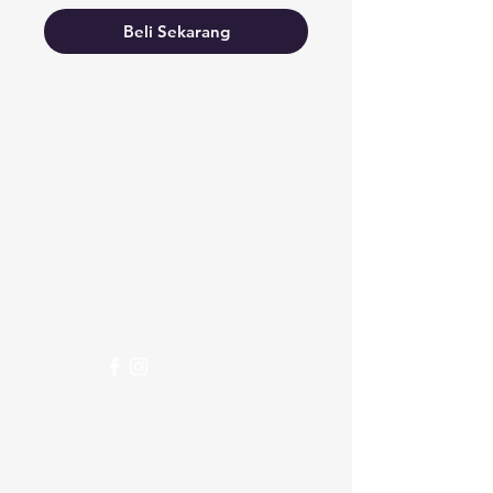
Beli Sekarang
Butuh bantuan?
Kunjungi
Dukungan Pelanggan
kami
untuk bantuan atau hubungi
kami di
123-456-7890
Info