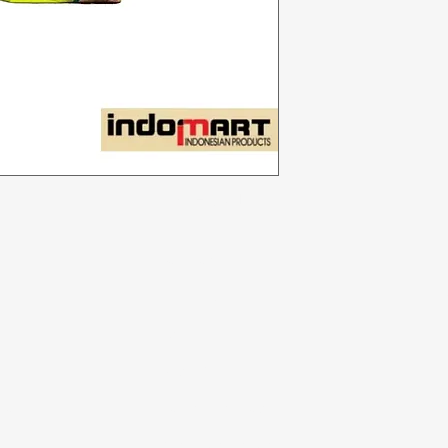
Kategori
In
Sayuran
F
Toko roti
Te
Anggur
Du
a
Susu & Telur
Lo
badi
Daging unggas
r
Minuman ringan