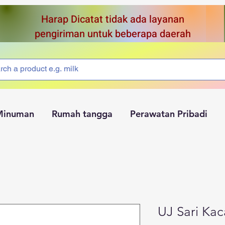
Harap Dicatat tidak ada layanan
pengiriman untuk beberapa daerah
Minuman
Rumah tangga
Perawatan Pribadi
UJ Sari Kac