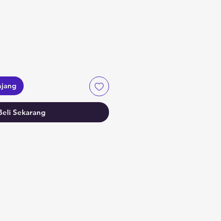
njang
Beli Sekarang