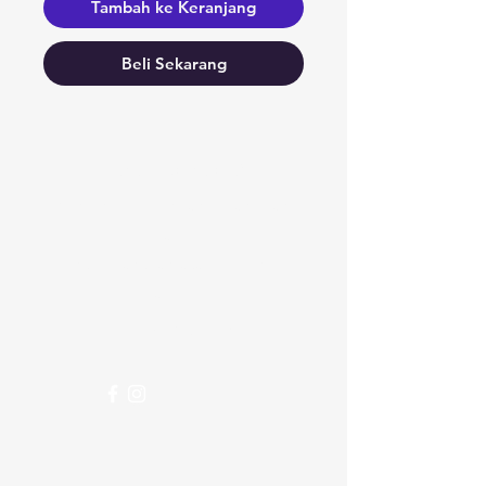
Tambah ke Keranjang
Beli Sekarang
Butuh bantuan?
Kunjungi
Dukungan Pelanggan
kami
untuk bantuan atau hubungi
kami di
123-456-7890