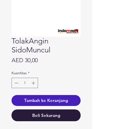
TolakAngin
SidoMuncul
Harga
AED 30,00
Kuantitas
*
Tambah ke Keranjang
Beli Sekarang