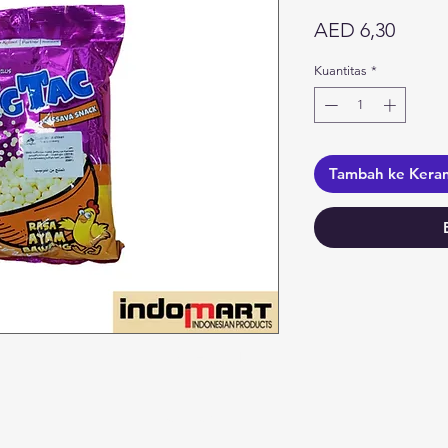
Harga
AED 6,30
Kuantitas
*
Tambah ke Kera
Kategori
In
Sayuran
F