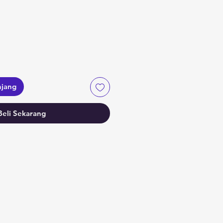
njang
Beli Sekarang
fo
Pilihan saya
AQ
Favorit