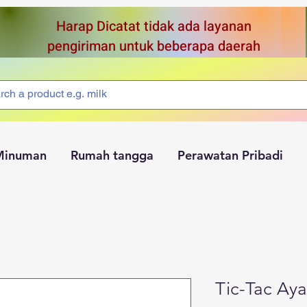
Harap Dicatat tidak ada layanan
pengiriman untuk beberapa daerah
Minuman
Rumah tangga
Perawatan Pribadi
Tic-Tac A