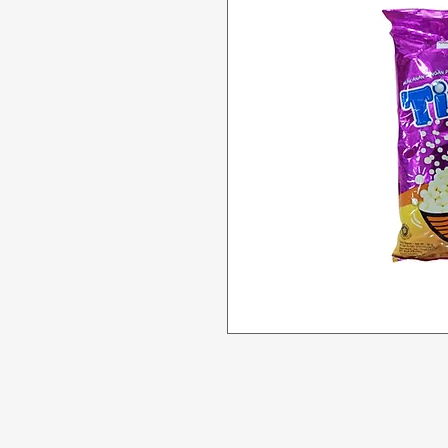
Tidak bisa
Butuh bantuan?
Penawaran
Kunjungi
Dukungan