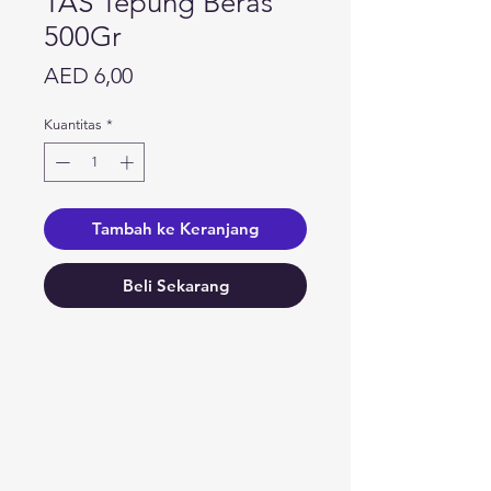
TAS Tepung Beras
500Gr
Harga
AED 6,00
Kuantitas
*
Tambah ke Keranjang
Beli Sekarang
Butuh bantuan?
Kunjungi
Dukungan Pelanggan
kami
untuk bantuan atau hubungi