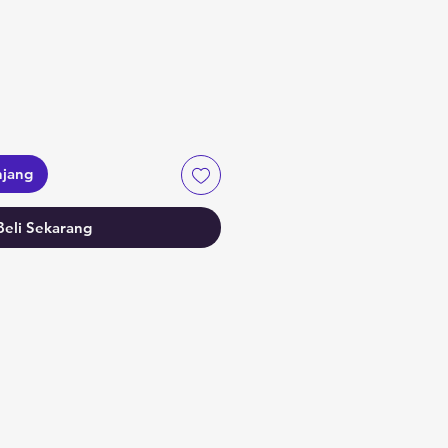
njang
Beli Sekarang