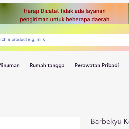
Harap Dicatat tidak ada layanan
pengiriman untuk beberapa daerah
Minuman
Rumah tangga
Perawatan Pribadi
Barbekyu K