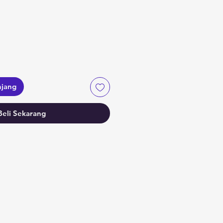
njang
Beli Sekarang