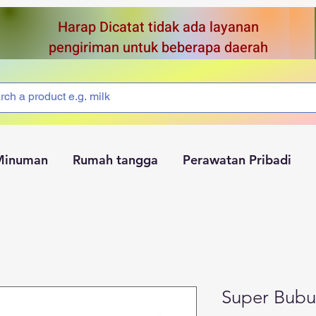
Harap Dicatat tidak ada layanan
pengiriman untuk beberapa daerah
Minuman
Rumah tangga
Perawatan Pribadi
Super Bubur