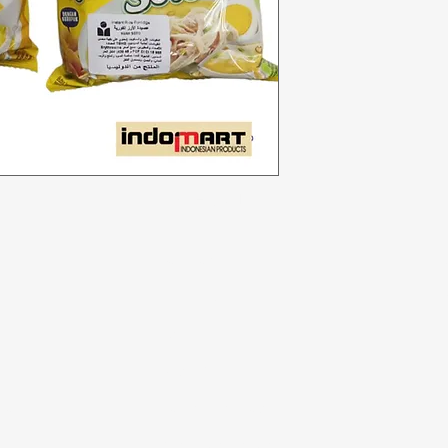
Kategori
In
Sayuran
F
Toko roti
Te
Anggur
Du
a
Susu & Telur
Lo
badi
Daging unggas
r
Minuman ringan