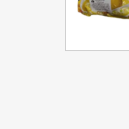
Tidak bisa
Butuh bantuan?
Penawaran
Kunjungi
Dukungan
Pelanggan
kami
Makanan
untuk bantuan atau
Minuman
hubungi kami di
Rumah tangg
123-456-7890
Perawatan Pri
Paling Popule