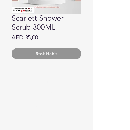
Scarlett Shower
Scrub 300ML
Harga
AED 35,00
Stok Habis
Butuh bantuan?
Kunjungi
Dukungan Pelanggan
kami
untuk bantuan atau hubungi
kami di
123-456-7890