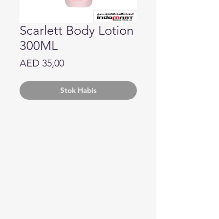
Scarlett Body Lotion
300ML
Harga
AED 35,00
Stok Habis
Butuh bantuan?
Kunjungi
Dukungan Pelanggan
kami
untuk bantuan atau hubungi
kami di
123-456-7890