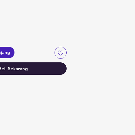
a
njang
Beli Sekarang