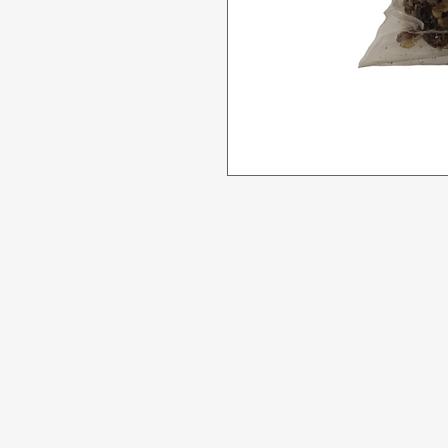
Tidak bisa
Butuh bantuan?
Penawaran
Kunjungi
Dukungan
Pelanggan
kami
Makanan
untuk bantuan atau
Minuman
hubungi kami di
Rumah tangg
123-456-7890
Perawatan Pri
Paling Popule