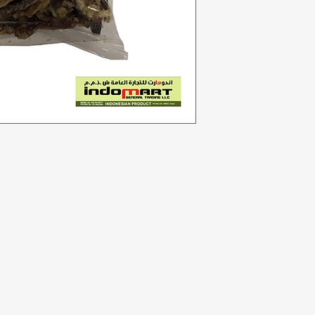
Kategori
In
Sayuran
F
Toko roti
Te
Anggur
Du
a
Susu & Telur
Lo
badi
Daging unggas
r
Minuman ringan