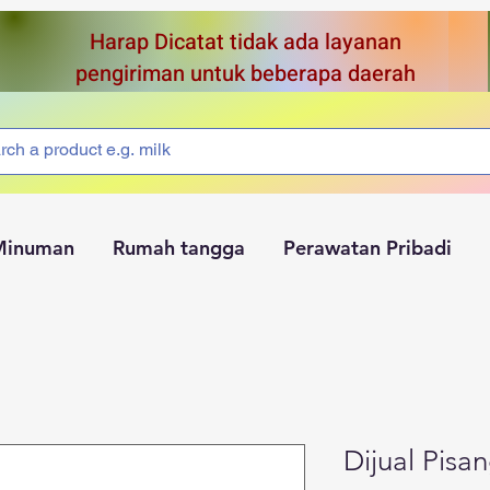
Harap Dicatat tidak ada layanan
pengiriman untuk beberapa daerah
Minuman
Rumah tangga
Perawatan Pribadi
Dijual Pisa