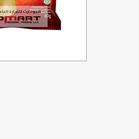
Kategori
In
Sayuran
F
Toko roti
Te
Anggur
Du
a
Susu & Telur
Lo
badi
Daging unggas