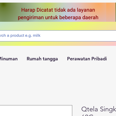
Harap Dicatat tidak ada layanan
pengiriman untuk beberapa daerah
Minuman
Rumah tangga
Perawatan Pribadi
Qtela Sing