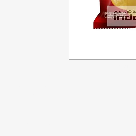
Tidak bisa
Butuh bantuan?
Penawaran
Kunjungi
Dukungan
Pelanggan
kami
Makanan
untuk bantuan atau
Minuman
hubungi kami di
Rumah tangg
123-456-7890
Perawatan Pri