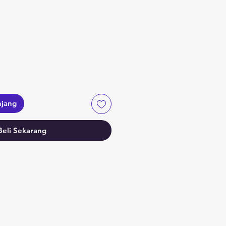
njang
Beli Sekarang