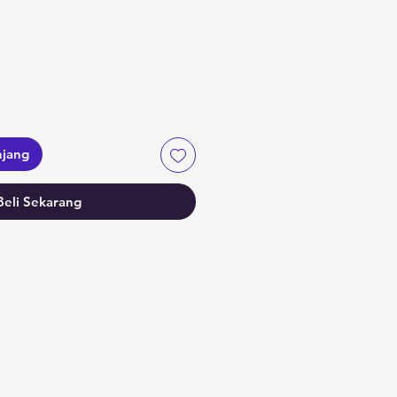
njang
Beli Sekarang