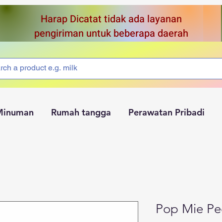
Harap Dicatat tidak ada layanan
pengiriman untuk beberapa daerah
Minuman
Rumah tangga
Perawatan Pribadi
Pop Mie Pe