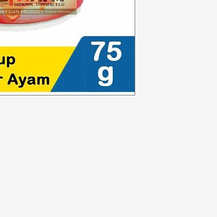
Kategori
In
Sayuran
F
Toko roti
Te
Anggur
Du
a
Susu & Telur
Lo
badi
Daging unggas