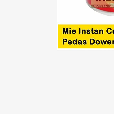
Tidak bisa
Butuh bantuan?
Penawaran
Kunjungi
Dukungan
Pelanggan
kami
Makanan
untuk bantuan atau
Minuman
hubungi kami di
Rumah tangg
123-456-7890
Perawatan Pri