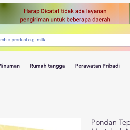
Harap Dicatat tidak ada layanan
pengiriman untuk beberapa daerah
Minuman
Rumah tangga
Perawatan Pribadi
Pondan Tep