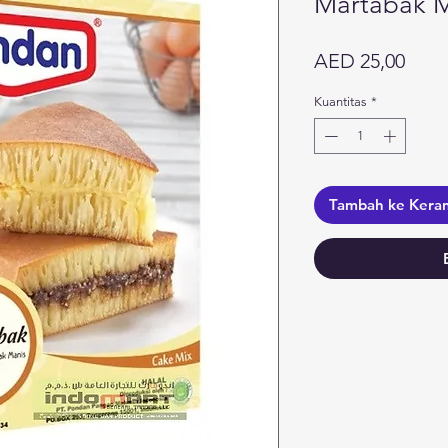
Martabak M
Harg
AED 25,00
Kuantitas
*
Tambah ke Kera