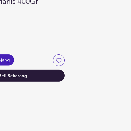
anis 400Gr
a
njang
Beli Sekarang