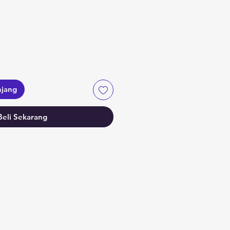
njang
Beli Sekarang