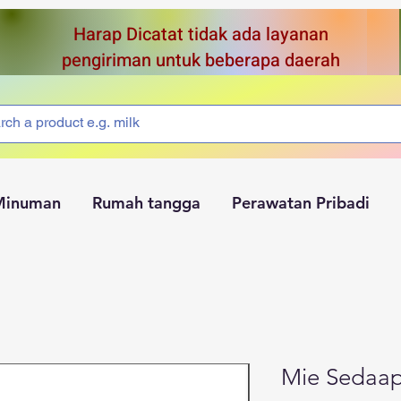
Harap Dicatat tidak ada layanan
pengiriman untuk beberapa daerah
Minuman
Rumah tangga
Perawatan Pribadi
Mie Sedaap