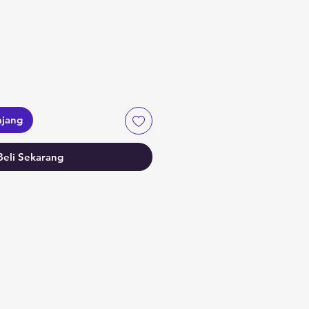
a
njang
Beli Sekarang