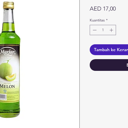
Harg
AED 17,00
Kuantitas
*
Tambah ke Kera