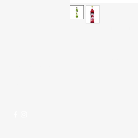
Tidak bisa
Butuh bantuan?
Penawaran
Kunjungi
Dukungan
Pelanggan
kami
Makanan
untuk bantuan atau
Minuman
hubungi kami di
Rumah tangg
123-456-7890
Perawatan Pri
Paling Popule
pesananku