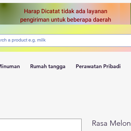
Harap Dicatat tidak ada layanan
pengiriman untuk beberapa daerah
Minuman
Rumah tangga
Perawatan Pribadi
Rasa Melon