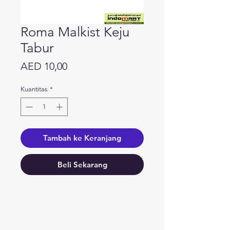
Roma Malkist Keju
Tabur
Harga
AED 10,00
Kuantitas
*
Tambah ke Keranjang
Beli Sekarang
Butuh bantuan?