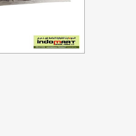
Kategori
In
Sayuran
F
Toko roti
Te
Anggur
Du
a
Susu & Telur
Lo
badi
Daging unggas
r
Minuman ringan