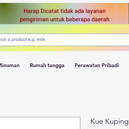
Harap Dicatat tidak ada layanan
pengiriman untuk beberapa daerah
Minuman
Rumah tangga
Perawatan Pribadi
Kue Kuping