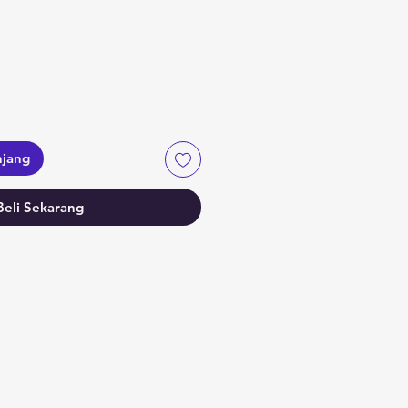
a
njang
Beli Sekarang