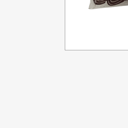
Tidak bisa
Butuh bantuan?
Penawaran
Kunjungi
Dukungan
Pelanggan
kami
Makanan
untuk bantuan atau
Minuman
hubungi kami di
Rumah tangg
123-456-7890
Perawatan Pri
Paling Popule