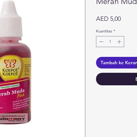
Merah Mud
Harga
AED 5,00
Kuantitas
*
Tambah ke Kera