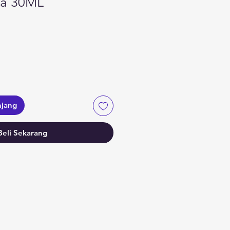
a 30ML
njang
Beli Sekarang