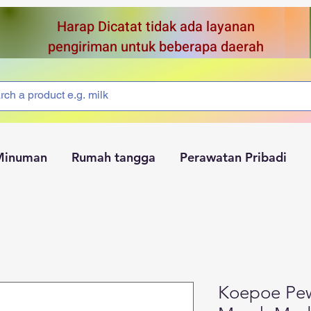
Harap Dicatat tidak ada layanan
pengiriman untuk beberapa daerah
Minuman
Rumah tangga
Perawatan Pribadi
Koepoe Pe