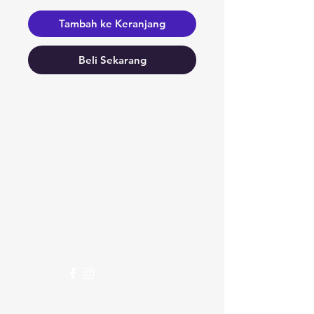
Tambah ke Keranjang
Beli Sekarang
Butuh bantuan?
Kunjungi
Dukungan Pelanggan
kami
untuk bantuan atau hubungi
kami di
123-456-7890