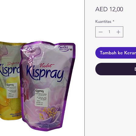
Harg
AED 12,00
Kuantitas
*
Tambah ke Kera