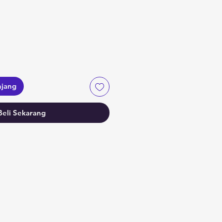
a
njang
Beli Sekarang