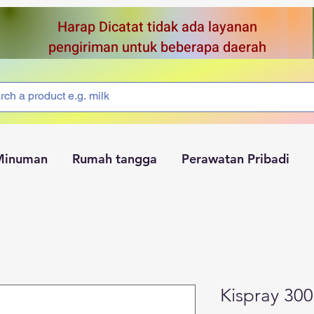
Harap Dicatat tidak ada layanan
pengiriman untuk beberapa daerah
Minuman
Rumah tangga
Perawatan Pribadi
Kispray 30