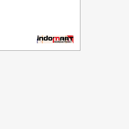
Kategori
In
Sayuran
F
Toko roti
Te
Anggur
Du
a
Susu & Telur
Lo
badi
Daging unggas
r
Minuman ringan