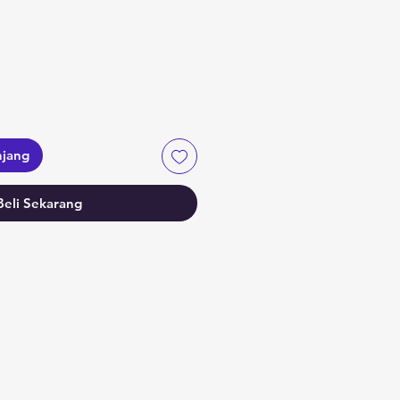
njang
Beli Sekarang
fo
Pilihan saya
AQ
Favorit