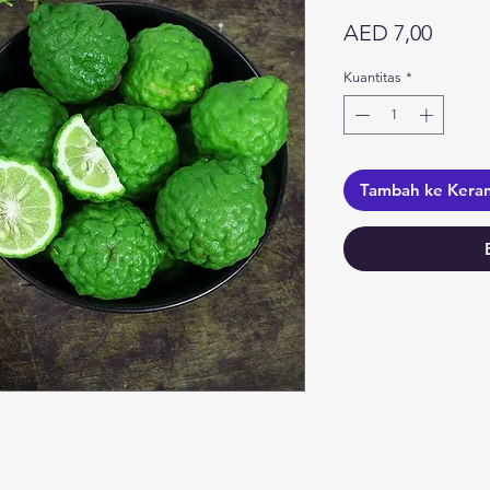
Harga
AED 7,00
Kuantitas
*
Tambah ke Kera
Kategori
In
Sayuran
F