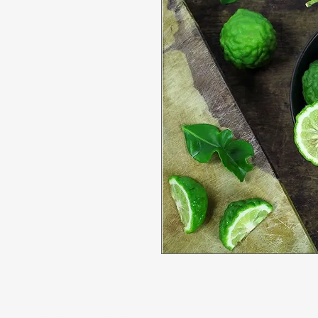
Tidak bisa
Butuh bantuan?
Penawaran
Kunjungi
Dukungan