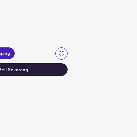
a
njang
Beli Sekarang