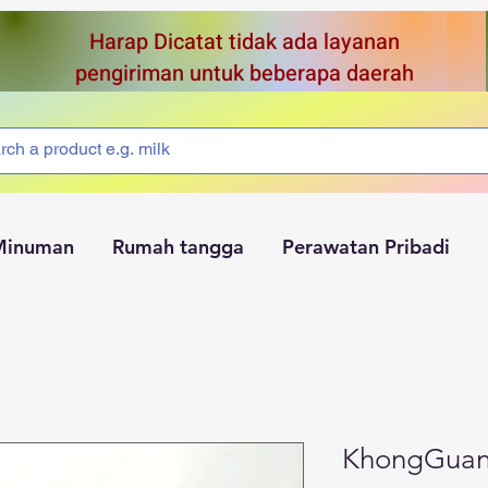
Harap Dicatat tidak ada layanan
pengiriman untuk beberapa daerah
Minuman
Rumah tangga
Perawatan Pribadi
KhongGuan