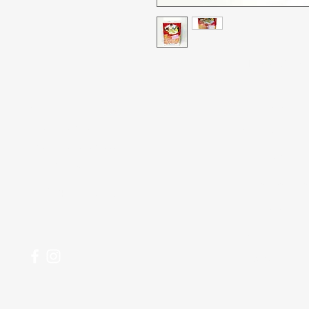
Tidak bisa
Butuh bantuan?
Penawaran
Kunjungi
Dukungan
Pelanggan
kami
Makanan
untuk bantuan atau
Minuman
hubungi kami di
Rumah tangg
123-456-7890
Perawatan Pri
Paling Popule
pesananku