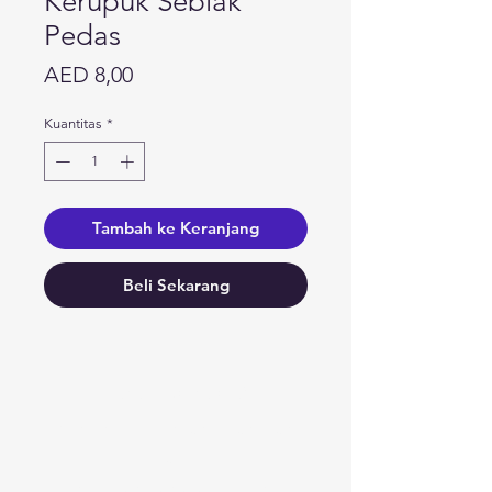
Kerupuk Seblak
Pedas
Harga
AED 8,00
Kuantitas
*
Tambah ke Keranjang
Beli Sekarang
Butuh bantuan?
Kunjungi
Dukungan Pelanggan
kami
untuk bantuan atau hubungi