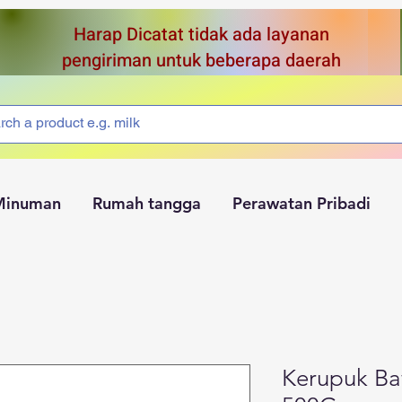
Harap Dicatat tidak ada layanan
pengiriman untuk beberapa daerah
Minuman
Rumah tangga
Perawatan Pribadi
Kerupuk Ba