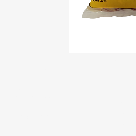
Tidak bisa
Butuh bantuan?
Penawaran
Kunjungi
Dukungan
Pelanggan
kami
Makanan
untuk bantuan atau
Minuman
hubungi kami di
Rumah tangg
123-456-7890
Perawatan Pri
Paling Popule