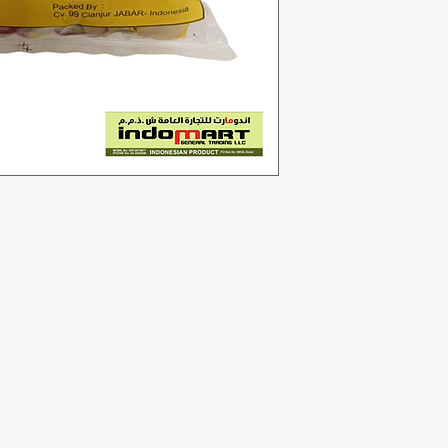
Kategori
In
Sayuran
F
Toko roti
Te
Anggur
Du
a
Susu & Telur
Lo
badi
Daging unggas
r
Minuman ringan