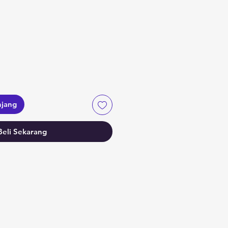
a
njang
Beli Sekarang