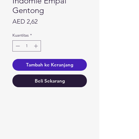
Indomie Empal
Gentong
Harga
AED 2,62
Kuantitas
*
Tambah ke Keranjang
Beli Sekarang
Butuh bantuan?
Kunjungi
Dukungan Pelanggan
kami
untuk bantuan atau hubungi