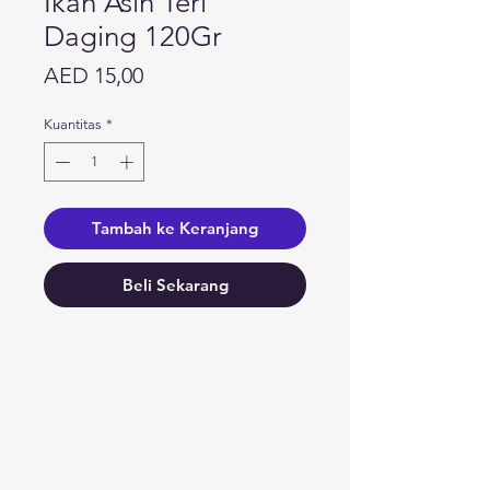
Ikan Asin Teri
Daging 120Gr
Harga
AED 15,00
Kuantitas
*
Tambah ke Keranjang
Beli Sekarang
Butuh bantuan?
Kunjungi
Dukungan Pelanggan
kami
untuk bantuan atau hubungi