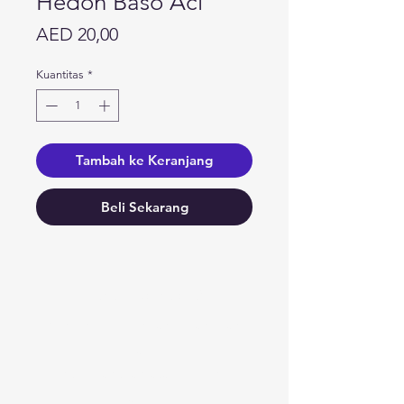
Hedon Baso Aci
Harga
AED 20,00
Kuantitas
*
Tambah ke Keranjang
Beli Sekarang
Butuh bantuan?
Kunjungi
Dukungan Pelanggan
kami
untuk bantuan atau hubungi
kami di