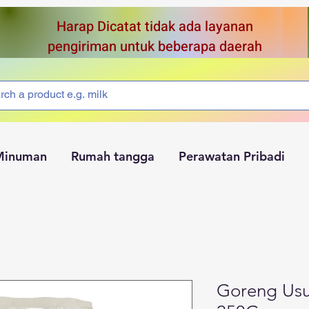
Harap Dicatat tidak ada layanan
pengiriman untuk beberapa daerah
Minuman
Rumah tangga
Perawatan Pribadi
Goreng Us