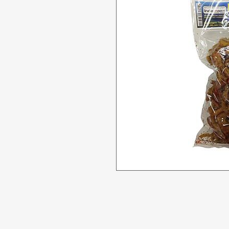
Tidak bisa
Butuh bantuan?
Penawaran
Kunjungi
Dukungan