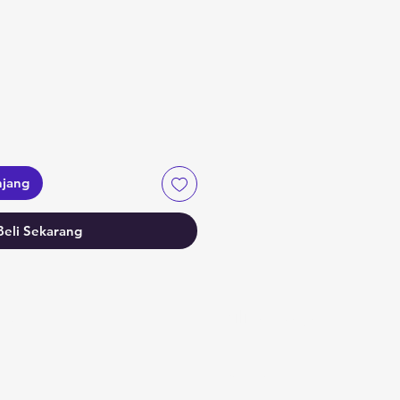
a
njang
Beli Sekarang
fo
Pilihan saya
AQ
Favorit