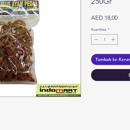
250Gr
Harg
AED 18,00
Kuantitas
*
Tambah ke Kera
Kategori
In
Sayuran
F