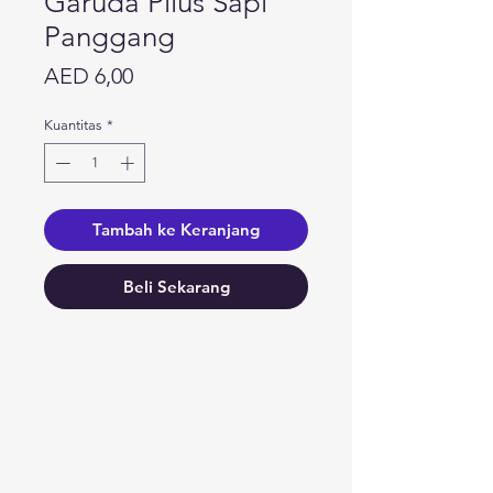
Garuda Pilus Sapi
Panggang
Harga
AED 6,00
Kuantitas
*
Tambah ke Keranjang
Beli Sekarang
Butuh bantuan?
Kunjungi
Dukungan Pelanggan
kami
untuk bantuan atau hubungi