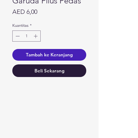
Garuda Pilus Pedas
Harga
AED 6,00
Kuantitas
*
Tambah ke Keranjang
Beli Sekarang
Butuh bantuan?
Kunjungi
Dukungan Pelanggan
kami
untuk bantuan atau hubungi
kami di