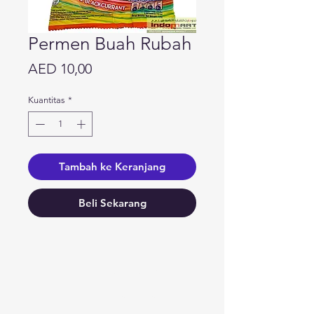
Permen Buah Rubah
Harga
AED 10,00
Kuantitas
*
Tambah ke Keranjang
Beli Sekarang
Butuh bantuan?
Kunjungi
Dukungan Pelanggan
kami