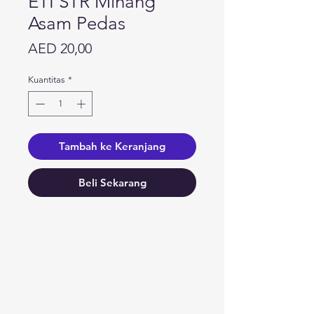
ETI STR Minang
Asam Pedas
Harga
AED 20,00
Kuantitas
*
Tambah ke Keranjang
Beli Sekarang
Butuh bantuan?
Kunjungi
Dukungan Pelanggan
kami
untuk bantuan atau hubungi