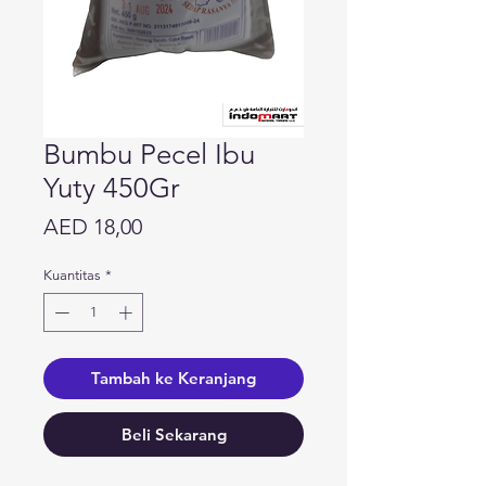
Bumbu Pecel Ibu
Yuty 450Gr
Harga
AED 18,00
Kuantitas
*
Tambah ke Keranjang
Beli Sekarang