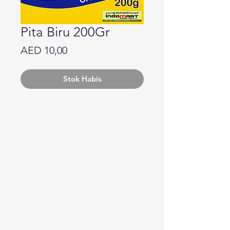
Pita Biru 200Gr
Harga
AED 10,00
Stok Habis
Butuh bantuan?
Kunjungi
Dukungan Pelanggan
kami
untuk bantuan atau hubungi
kami di
123-456-7890