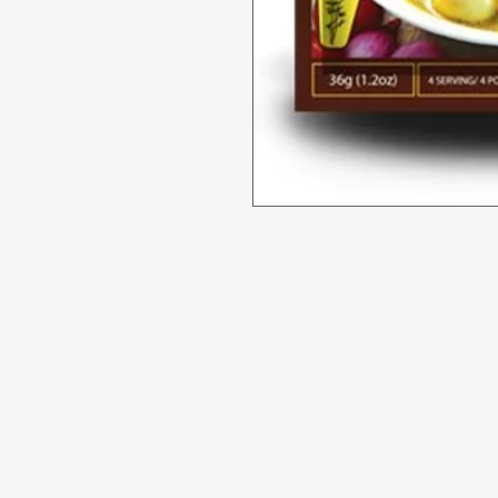
Tidak bisa
Butuh bantuan?
Penawaran
Kunjungi
Dukungan
Pelanggan
kami
Makanan
untuk bantuan atau
Minuman
hubungi kami di
Rumah tangg
123-456-7890
Perawatan Pri