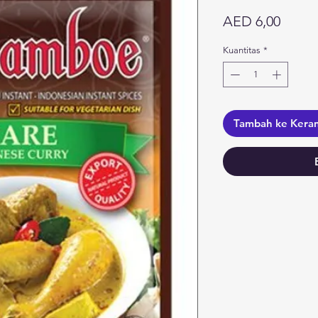
Harga
AED 6,00
Kuantitas
*
Tambah ke Kera