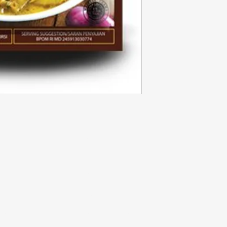
Kategori
In
Sayuran
F
Toko roti
Te
Anggur
Du
a
Susu & Telur
Lo
badi
Daging unggas