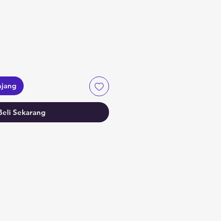
njang
Beli Sekarang