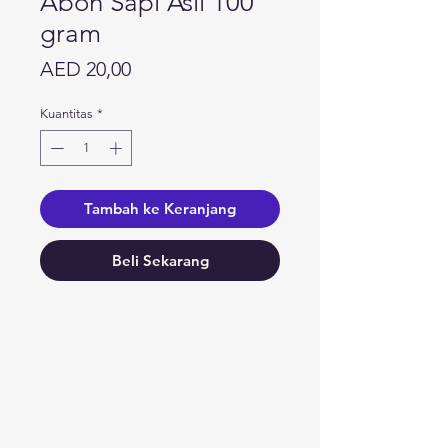
Abon Sapi Asli 100
gram
Harga
AED 20,00
Kuantitas
*
Tambah ke Keranjang
Beli Sekarang
Butuh bantuan?
Kunjungi
Dukungan Pelanggan
kami
untuk bantuan atau hubungi