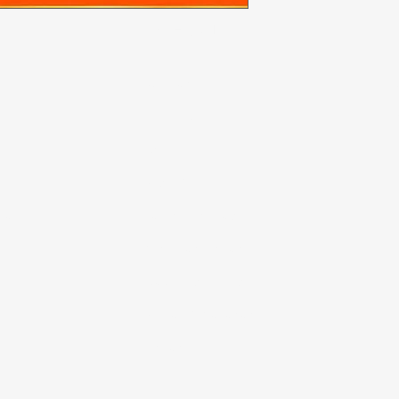
Kategori
In
Sayuran
F
Toko roti
Te
Anggur
Du
a
Susu & Telur
Lo
badi
Daging unggas
r
Minuman ringan
Alat bersih-bersih
Sereal & Makanan
Ringan