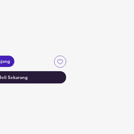
a
njang
Beli Sekarang