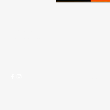
Tidak bisa
Butuh bantuan?
Penawaran
Kunjungi
Dukungan
Pelanggan
kami
Makanan
untuk bantuan atau
Minuman
hubungi kami di
Rumah tangg
123-456-7890
Perawatan Pri
Paling Popule
pesananku