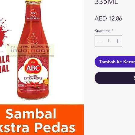
335ML
Harg
AED 12,86
Kuantitas
*
Tambah ke Kera