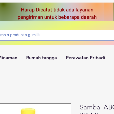
Harap Dicatat tidak ada layanan
pengiriman untuk beberapa daerah
Minuman
Rumah tangga
Perawatan Pribadi
Sambal ABC