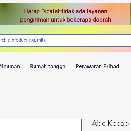
Harap Dicatat tidak ada layanan
pengiriman untuk beberapa daerah
Minuman
Rumah tangga
Perawatan Pribadi
Abc Kecap 