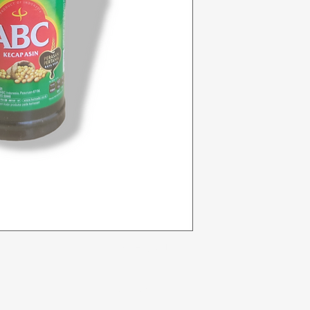
Kategori
In
Sayuran
F