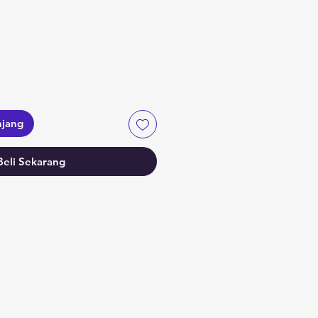
njang
Beli Sekarang