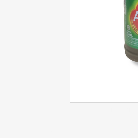
Tidak bisa
Butuh bantuan?
Penawaran
Kunjungi
Dukungan