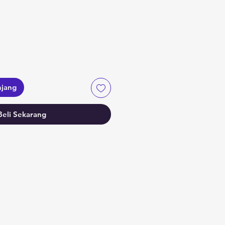
a
njang
Beli Sekarang