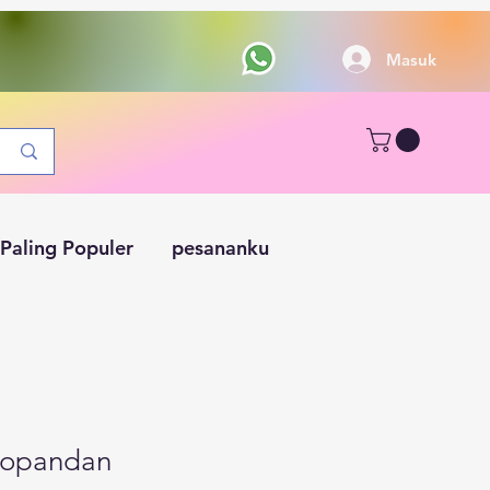
Masuk
Paling Populer
pesananku
copandan