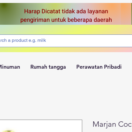
Harap Dicatat tidak ada layanan
pengiriman untuk beberapa daerah
Minuman
Rumah tangga
Perawatan Pribadi
Marjan Co